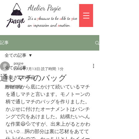
Atelier Pagie
It’s a
p
leasure to be
a
ble to
g
ive
an
i
mpression and
e
motion.
記事
全ての記事
pagie
全ての記事
2019年7月13日
読了時間: 1分
通しマチのバッグ
生徒さんの作品
サイドから底にかけて続いているマチ
新着情報
を通しマチと言います。モノトーンの
柄で通しマチのバッグを作りました。
かぶせに付けたオーナメントはパンチ
ングで穴をあけました。結構たいへん
な作業😃💦ですが、出来上がるとかわ
いい☺️…胴の部分は裏に芯材をあてて