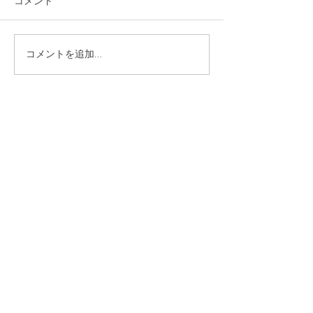
コメント
生徒さんの作品
生徒さんの作品
コメントを追加…
It’s a
p
leasure to be
a
ble to
g
ive
an
i
mpression and
e
motion.