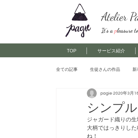
Atelier P
It’s a
p
leasure t
TOP
サービス紹介
全ての記事
生徒さんの作品
新
pagie
2020年3月1
シンプル
ジャガード織りの生
大柄ではっきりした
ね！