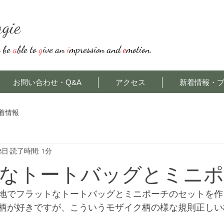
agie
o be
a
ble to
g
ive an
i
mpression and
e
motion.
お問い合わせ・Q&A
アクセス
新着情報・
着情報
8日
読了時間: 1分
なトートバッグとミニポ
地でフラットなトートバッグとミニポーチのセットを作
柄が好きですが、こういうモザイク柄の様な規則正しい