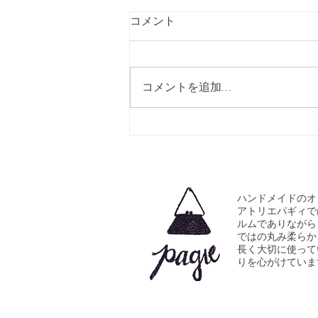
生徒さんを募集
コメント
タイトルは生徒さんの募集です
が、私の教室の特徴を少しお話さ
せていただきますと、いわゆる私
コメントを追加…
がデモンストレーションして生徒
さんがそれを真似て、作品を仕上
げていくというスタイルではあり
ません。 もちろん最初は、基本
的な型紙の引きかた、ミシンの使
い方の指導はいたしますが、徐々
にご自身で考えて作っていく方向
ハンドメイドのオ
アトリエパギィで
にシフトしていきます。 想像力
ルムでありながら
が無いと非常に難しい作業です
ではの丸み柔らか
が、想像出来ないものを作ること
長く大切に使って
りを心がけていま
は出来ません。