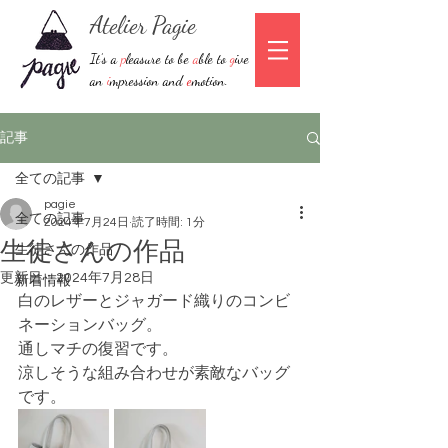
Atelier Pagie
It’s a
p
leasure to be
a
ble to
g
ive
an
i
mpression and
e
motion.
記事
全ての記事
pagie
全ての記事
2024年7月24日
読了時間: 1分
生徒さんの作品
生徒さんの作品
更新日：
2024年7月28日
新着情報
白のレザーとジャガード織りのコンビ
ネーションバッグ。
通しマチの復習です。
涼しそうな組み合わせが素敵なバッグ
です。