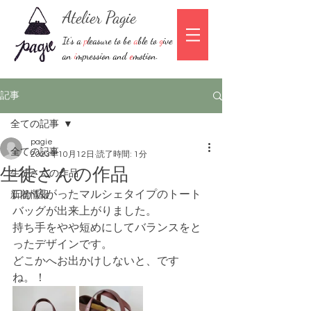
Atelier Pagie
It’s a
p
leasure to be
a
ble to
g
ive
an
i
mpression and
e
motion.
記事
全ての記事
pagie
全ての記事
2023年10月12日
読了時間: 1分
生徒さんの作品
生徒さんの作品
口が広がったマルシェタイプのトート
新着情報
バッグが出来上がりました。
持ち手をやや短めにしてバランスをと
ったデザインです。
どこかへお出かけしないと、です
ね。！